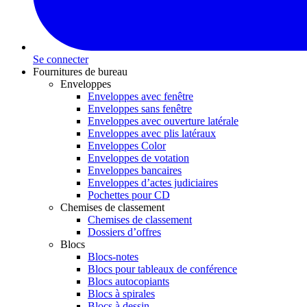
Se connecter
Fournitures de bureau
Enveloppes
Enveloppes avec fenêtre
Enveloppes sans fenêtre
Enveloppes avec ouverture latérale
Enveloppes avec plis latéraux
Enveloppes Color
Enveloppes de votation
Enveloppes bancaires
Enveloppes d’actes judiciaires
Pochettes pour CD
Chemises de classement
Chemises de classement
Dossiers d’offres
Blocs
Blocs-notes
Blocs pour tableaux de conférence
Blocs autocopiants
Blocs à spirales
Blocs à dessin