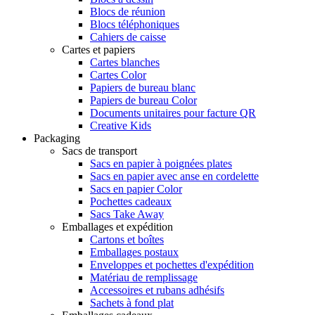
Blocs de réunion
Blocs téléphoniques
Cahiers de caisse
Cartes et papiers
Cartes blanches
Cartes Color
Papiers de bureau blanc
Papiers de bureau Color
Documents unitaires pour facture QR
Creative Kids
Packaging
Sacs de transport
Sacs en papier à poignées plates
Sacs en papier avec anse en cordelette
Sacs en papier Color
Pochettes cadeaux
Sacs Take Away
Emballages et expédition
Cartons et boîtes
Emballages postaux
Enveloppes et pochettes d'expédition
Matériau de remplissage
Accessoires et rubans adhésifs
Sachets à fond plat