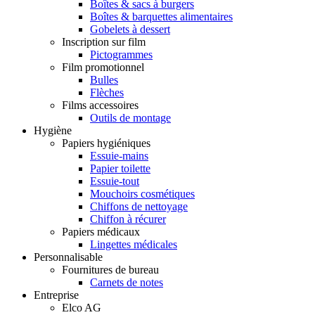
Boîtes & sacs à burgers
Boîtes & barquettes alimentaires
Gobelets à dessert
Inscription sur film
Pictogrammes
Film promotionnel
Bulles
Flèches
Films accessoires
Outils de montage
Hygiène
Papiers hygiéniques
Essuie-mains
Papier toilette
Essuie-tout
Mouchoirs cosmétiques
Chiffons de nettoyage
Chiffon à récurer
Papiers médicaux
Lingettes médicales
Personnalisable
Fournitures de bureau
Carnets de notes
Entreprise
Elco AG