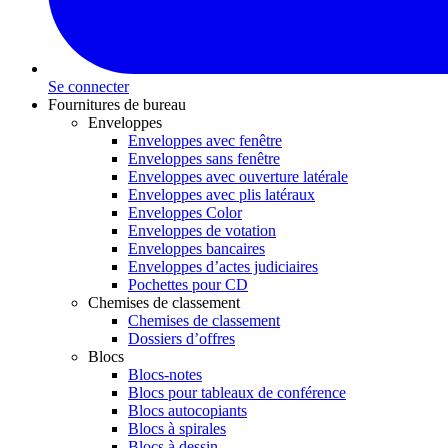
Se connecter
Fournitures de bureau
Enveloppes
Enveloppes avec fenêtre
Enveloppes sans fenêtre
Enveloppes avec ouverture latérale
Enveloppes avec plis latéraux
Enveloppes Color
Enveloppes de votation
Enveloppes bancaires
Enveloppes d’actes judiciaires
Pochettes pour CD
Chemises de classement
Chemises de classement
Dossiers d’offres
Blocs
Blocs-notes
Blocs pour tableaux de conférence
Blocs autocopiants
Blocs à spirales
Blocs à dessin