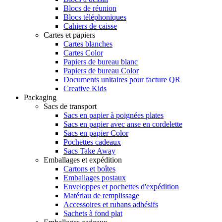
Blocs de réunion
Blocs téléphoniques
Cahiers de caisse
Cartes et papiers
Cartes blanches
Cartes Color
Papiers de bureau blanc
Papiers de bureau Color
Documents unitaires pour facture QR
Creative Kids
Packaging
Sacs de transport
Sacs en papier à poignées plates
Sacs en papier avec anse en cordelette
Sacs en papier Color
Pochettes cadeaux
Sacs Take Away
Emballages et expédition
Cartons et boîtes
Emballages postaux
Enveloppes et pochettes d'expédition
Matériau de remplissage
Accessoires et rubans adhésifs
Sachets à fond plat