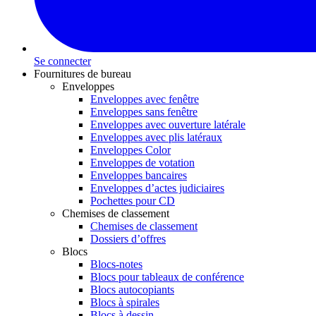
Se connecter
Fournitures de bureau
Enveloppes
Enveloppes avec fenêtre
Enveloppes sans fenêtre
Enveloppes avec ouverture latérale
Enveloppes avec plis latéraux
Enveloppes Color
Enveloppes de votation
Enveloppes bancaires
Enveloppes d’actes judiciaires
Pochettes pour CD
Chemises de classement
Chemises de classement
Dossiers d’offres
Blocs
Blocs-notes
Blocs pour tableaux de conférence
Blocs autocopiants
Blocs à spirales
Blocs à dessin