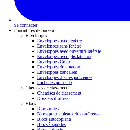
Se connecter
Fournitures de bureau
Enveloppes
Enveloppes avec fenêtre
Enveloppes sans fenêtre
Enveloppes avec ouverture latérale
Enveloppes avec plis latéraux
Enveloppes Color
Enveloppes de votation
Enveloppes bancaires
Enveloppes d’actes judiciaires
Pochettes pour CD
Chemises de classement
Chemises de classement
Dossiers d’offres
Blocs
Blocs-notes
Blocs pour tableaux de conférence
Blocs autocopiants
Blocs à spirales
Blocs à dessin