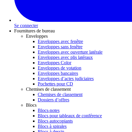
Se connecter
Fournitures de bureau
Enveloppes
Enveloppes avec fenêtre
Enveloppes sans fenêtre
Enveloppes avec ouverture latérale
Enveloppes avec plis latéraux
Enveloppes Color
Enveloppes de votation
Enveloppes bancaires
Enveloppes d’actes judiciaires
Pochettes pour CD
Chemises de classement
Chemises de classement
Dossiers d’offres
Blocs
Blocs-notes
Blocs pour tableaux de conférence
Blocs autocopiants
Blocs à spirales
Blocs à dessin