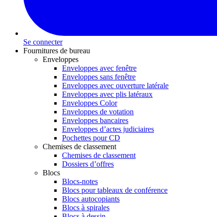
Se connecter
Fournitures de bureau
Enveloppes
Enveloppes avec fenêtre
Enveloppes sans fenêtre
Enveloppes avec ouverture latérale
Enveloppes avec plis latéraux
Enveloppes Color
Enveloppes de votation
Enveloppes bancaires
Enveloppes d’actes judiciaires
Pochettes pour CD
Chemises de classement
Chemises de classement
Dossiers d’offres
Blocs
Blocs-notes
Blocs pour tableaux de conférence
Blocs autocopiants
Blocs à spirales
Blocs à dessin