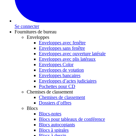
Se connecter
Fournitures de bureau
Enveloppes
Enveloppes avec fenêtre
Enveloppes sans fenêtre
Enveloppes avec ouverture latérale
Enveloppes avec plis latéraux
Enveloppes Color
Enveloppes de votation
Enveloppes bancaires
Enveloppes d’actes judiciaires
Pochettes pour CD
Chemises de classement
Chemises de classement
Dossiers d’offres
Blocs
Blocs-notes
Blocs pour tableaux de conférence
Blocs autocopiants
Blocs à spirales
Blocs à dessin