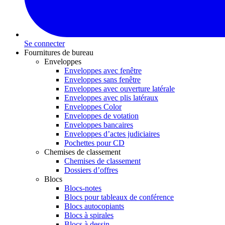
Se connecter
Fournitures de bureau
Enveloppes
Enveloppes avec fenêtre
Enveloppes sans fenêtre
Enveloppes avec ouverture latérale
Enveloppes avec plis latéraux
Enveloppes Color
Enveloppes de votation
Enveloppes bancaires
Enveloppes d’actes judiciaires
Pochettes pour CD
Chemises de classement
Chemises de classement
Dossiers d’offres
Blocs
Blocs-notes
Blocs pour tableaux de conférence
Blocs autocopiants
Blocs à spirales
Blocs à dessin