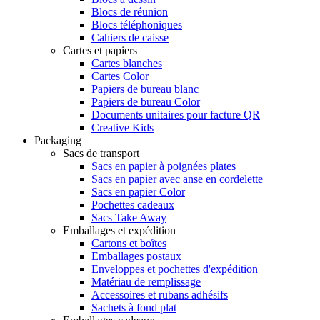
Blocs de réunion
Blocs téléphoniques
Cahiers de caisse
Cartes et papiers
Cartes blanches
Cartes Color
Papiers de bureau blanc
Papiers de bureau Color
Documents unitaires pour facture QR
Creative Kids
Packaging
Sacs de transport
Sacs en papier à poignées plates
Sacs en papier avec anse en cordelette
Sacs en papier Color
Pochettes cadeaux
Sacs Take Away
Emballages et expédition
Cartons et boîtes
Emballages postaux
Enveloppes et pochettes d'expédition
Matériau de remplissage
Accessoires et rubans adhésifs
Sachets à fond plat