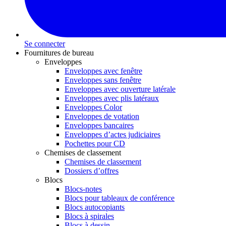
Se connecter
Fournitures de bureau
Enveloppes
Enveloppes avec fenêtre
Enveloppes sans fenêtre
Enveloppes avec ouverture latérale
Enveloppes avec plis latéraux
Enveloppes Color
Enveloppes de votation
Enveloppes bancaires
Enveloppes d’actes judiciaires
Pochettes pour CD
Chemises de classement
Chemises de classement
Dossiers d’offres
Blocs
Blocs-notes
Blocs pour tableaux de conférence
Blocs autocopiants
Blocs à spirales
Blocs à dessin