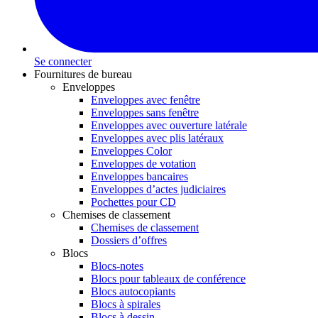
Se connecter
Fournitures de bureau
Enveloppes
Enveloppes avec fenêtre
Enveloppes sans fenêtre
Enveloppes avec ouverture latérale
Enveloppes avec plis latéraux
Enveloppes Color
Enveloppes de votation
Enveloppes bancaires
Enveloppes d’actes judiciaires
Pochettes pour CD
Chemises de classement
Chemises de classement
Dossiers d’offres
Blocs
Blocs-notes
Blocs pour tableaux de conférence
Blocs autocopiants
Blocs à spirales
Blocs à dessin