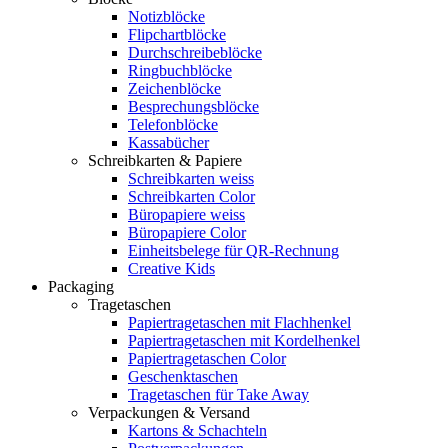
Notizblöcke
Flipchartblöcke
Durchschreibeblöcke
Ringbuchblöcke
Zeichenblöcke
Besprechungsblöcke
Telefonblöcke
Kassabücher
Schreibkarten & Papiere
Schreibkarten weiss
Schreibkarten Color
Büropapiere weiss
Büropapiere Color
Einheitsbelege für QR-Rechnung
Creative Kids
Packaging
Tragetaschen
Papiertragetaschen mit Flachhenkel
Papiertragetaschen mit Kordelhenkel
Papiertragetaschen Color
Geschenktaschen
Tragetaschen für Take Away
Verpackungen & Versand
Kartons & Schachteln