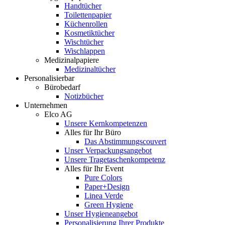
Handtücher
Toilettenpapier
Küchenrollen
Kosmetiktücher
Wischtücher
Wischlappen
Medizinalpapiere
Medizinaltücher
Personalisierbar
Bürobedarf
Notizbücher
Unternehmen
Elco AG
Unsere Kernkompetenzen
Alles für Ihr Büro
Das Abstimmungscouvert
Unser Verpackungsangebot
Unsere Tragetaschenkompetenz
Alles für Ihr Event
Pure Colors
Paper+Design
Linea Verde
Green Hygiene
Unser Hygieneangebot
Personalisierung Ihrer Produkte