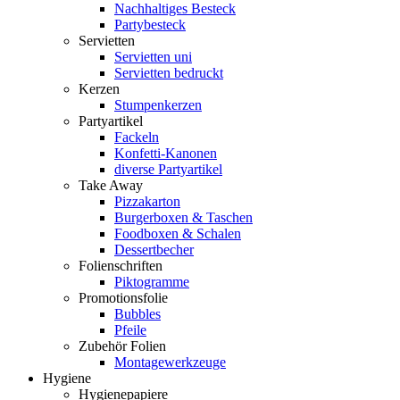
Nachhaltiges Besteck
Partybesteck
Servietten
Servietten uni
Servietten bedruckt
Kerzen
Stumpenkerzen
Partyartikel
Fackeln
Konfetti-Kanonen
diverse Partyartikel
Take Away
Pizzakarton
Burgerboxen & Taschen
Foodboxen & Schalen
Dessertbecher
Folienschriften
Piktogramme
Promotionsfolie
Bubbles
Pfeile
Zubehör Folien
Montagewerkzeuge
Hygiene
Hygienepapiere