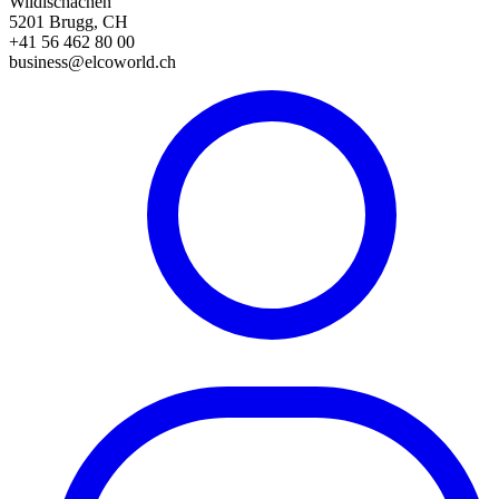
Wildischachen
5201 Brugg, CH
+41 56 462 80 00
business@elcoworld.ch