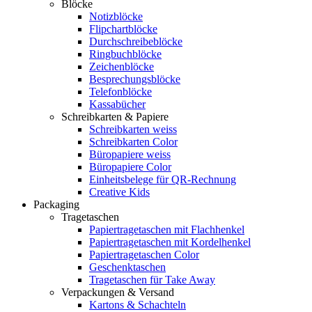
Blöcke
Notizblöcke
Flipchartblöcke
Durchschreibeblöcke
Ringbuchblöcke
Zeichenblöcke
Besprechungsblöcke
Telefonblöcke
Kassabücher
Schreibkarten & Papiere
Schreibkarten weiss
Schreibkarten Color
Büropapiere weiss
Büropapiere Color
Einheitsbelege für QR-Rechnung
Creative Kids
Packaging
Tragetaschen
Papiertragetaschen mit Flachhenkel
Papiertragetaschen mit Kordelhenkel
Papiertragetaschen Color
Geschenktaschen
Tragetaschen für Take Away
Verpackungen & Versand
Kartons & Schachteln