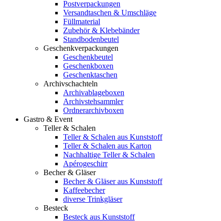
Postverpackungen
Versandtaschen & Umschläge
Füllmaterial
Zubehör & Klebebänder
Standbodenbeutel
Geschenkverpackungen
Geschenkbeutel
Geschenkboxen
Geschenktaschen
Archivschachteln
Archivablageboxen
Archivstehsammler
Ordnerarchivboxen
Gastro & Event
Teller & Schalen
Teller & Schalen aus Kunststoff
Teller & Schalen aus Karton
Nachhaltige Teller & Schalen
Apérogeschirr
Becher & Gläser
Becher & Gläser aus Kunststoff
Kaffeebecher
diverse Trinkgläser
Besteck
Besteck aus Kunststoff