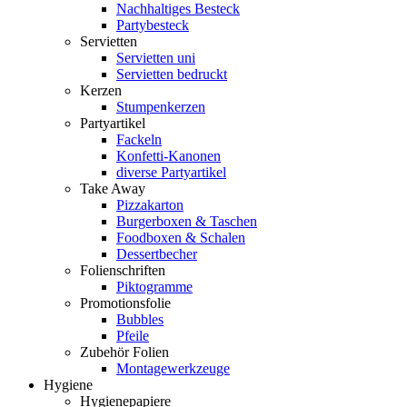
Nachhaltiges Besteck
Partybesteck
Servietten
Servietten uni
Servietten bedruckt
Kerzen
Stumpenkerzen
Partyartikel
Fackeln
Konfetti-Kanonen
diverse Partyartikel
Take Away
Pizzakarton
Burgerboxen & Taschen
Foodboxen & Schalen
Dessertbecher
Folienschriften
Piktogramme
Promotionsfolie
Bubbles
Pfeile
Zubehör Folien
Montagewerkzeuge
Hygiene
Hygienepapiere