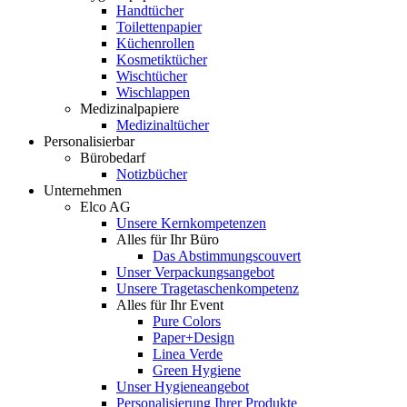
Handtücher
Toilettenpapier
Küchenrollen
Kosmetiktücher
Wischtücher
Wischlappen
Medizinalpapiere
Medizinaltücher
Personalisierbar
Bürobedarf
Notizbücher
Unternehmen
Elco AG
Unsere Kernkompetenzen
Alles für Ihr Büro
Das Abstimmungscouvert
Unser Verpackungsangebot
Unsere Tragetaschenkompetenz
Alles für Ihr Event
Pure Colors
Paper+Design
Linea Verde
Green Hygiene
Unser Hygieneangebot
Personalisierung Ihrer Produkte