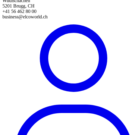
Wildischachen
5201 Brugg, CH
+41 56 462 80 00
business@elcoworld.ch