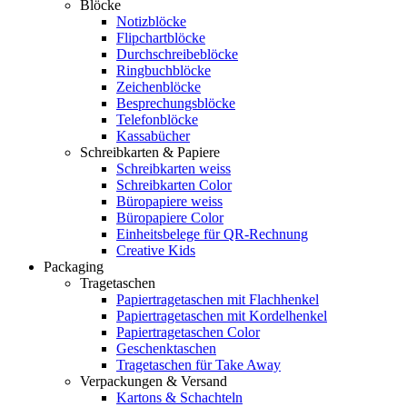
Blöcke
Notizblöcke
Flipchartblöcke
Durchschreibeblöcke
Ringbuchblöcke
Zeichenblöcke
Besprechungsblöcke
Telefonblöcke
Kassabücher
Schreibkarten & Papiere
Schreibkarten weiss
Schreibkarten Color
Büropapiere weiss
Büropapiere Color
Einheitsbelege für QR-Rechnung
Creative Kids
Packaging
Tragetaschen
Papiertragetaschen mit Flachhenkel
Papiertragetaschen mit Kordelhenkel
Papiertragetaschen Color
Geschenktaschen
Tragetaschen für Take Away
Verpackungen & Versand
Kartons & Schachteln