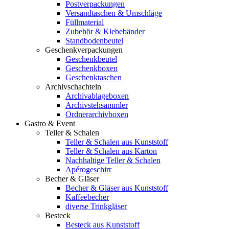
Postverpackungen
Versandtaschen & Umschläge
Füllmaterial
Zubehör & Klebebänder
Standbodenbeutel
Geschenkverpackungen
Geschenkbeutel
Geschenkboxen
Geschenktaschen
Archivschachteln
Archivablageboxen
Archivstehsammler
Ordnerarchivboxen
Gastro & Event
Teller & Schalen
Teller & Schalen aus Kunststoff
Teller & Schalen aus Karton
Nachhaltige Teller & Schalen
Apérogeschirr
Becher & Gläser
Becher & Gläser aus Kunststoff
Kaffeebecher
diverse Trinkgläser
Besteck
Besteck aus Kunststoff