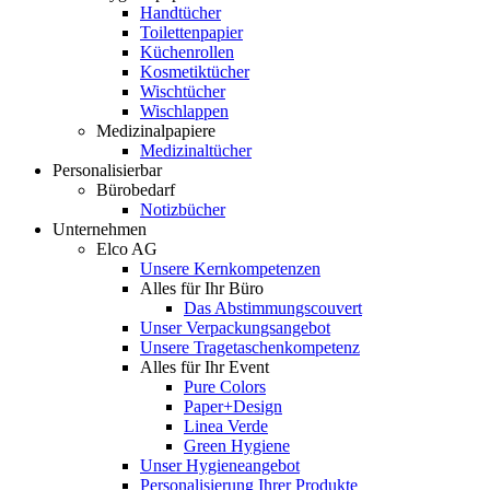
Handtücher
Toilettenpapier
Küchenrollen
Kosmetiktücher
Wischtücher
Wischlappen
Medizinalpapiere
Medizinaltücher
Personalisierbar
Bürobedarf
Notizbücher
Unternehmen
Elco AG
Unsere Kernkompetenzen
Alles für Ihr Büro
Das Abstimmungscouvert
Unser Verpackungsangebot
Unsere Tragetaschenkompetenz
Alles für Ihr Event
Pure Colors
Paper+Design
Linea Verde
Green Hygiene
Unser Hygieneangebot
Personalisierung Ihrer Produkte