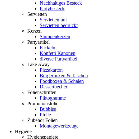
Nachhaltiges Besteck
Partybesteck
Servietten
Servietten uni
Servietten bedruckt
Kerzen
Stumpenkerzen
Partyartikel
Fackeln
Konfetti-Kanonen
diverse Partyartikel
Take Away
Pizzakarton
Burgerboxen & Taschen
Foodboxen & Schalen
Dessertbecher
Folienschriften
Piktogramme
Promotionsfolie
Bubbles
Pfeile
Zubehör Folien
Montagewerkzeuge
Hygiene
Hygienepapiere