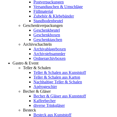
Postverpackungen
Versandtaschen & Umschläge
Füllmaterial
Zubehör & Klebebänder
Standbodenbeutel
Geschenkverpackungen
Geschenkbeutel
Geschenkboxen
Geschenktaschen
Archivschachteln
Archivablageboxen
Archivstehsammler
Ordnerarchivboxen
Gastro & Event
Teller & Schalen
Teller & Schalen aus Kunststoff
Teller & Schalen aus Karton
Nachhaltige Teller & Schalen
Apérogeschirr
Becher & Gläser
Becher & Gläser aus Kunststoff
Kaffeebecher
diverse Trinkgläser
Besteck
Besteck aus Kunststoff