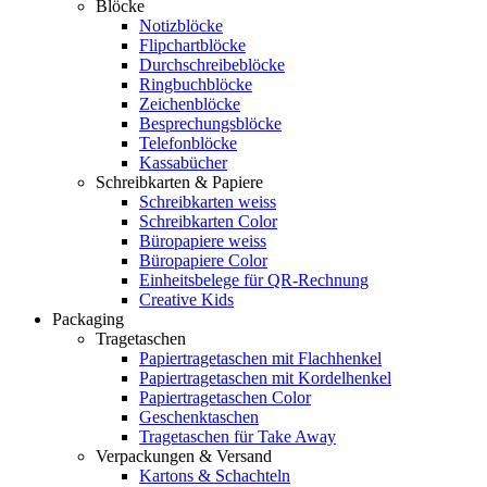
Blöcke
Notizblöcke
Flipchartblöcke
Durchschreibeblöcke
Ringbuchblöcke
Zeichenblöcke
Besprechungsblöcke
Telefonblöcke
Kassabücher
Schreibkarten & Papiere
Schreibkarten weiss
Schreibkarten Color
Büropapiere weiss
Büropapiere Color
Einheitsbelege für QR-Rechnung
Creative Kids
Packaging
Tragetaschen
Papiertragetaschen mit Flachhenkel
Papiertragetaschen mit Kordelhenkel
Papiertragetaschen Color
Geschenktaschen
Tragetaschen für Take Away
Verpackungen & Versand
Kartons & Schachteln