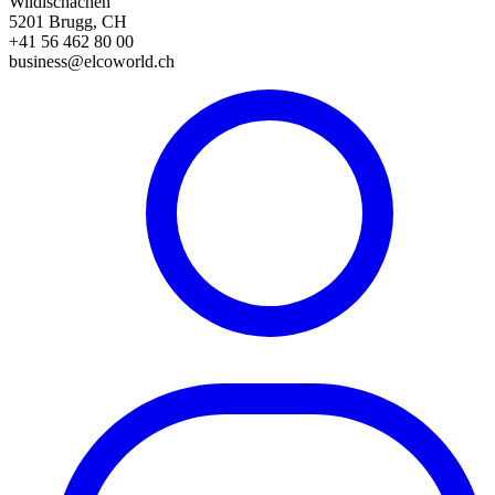
Wildischachen
5201 Brugg, CH
+41 56 462 80 00
business@elcoworld.ch