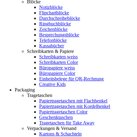
Blöcke
Notizblöcke
Flipchartblöcke
Durchschreibeblöcke
Ringbuchblöcke
Zeichenblöcke
Besprechungsblöcke
Telefonblöcke
Kassabücher
Schreibkarten & Papiere
Schreibkarten weiss
Schreibkarten Color
Büropapiere weiss
Büropapiere Color
Einheitsbelege für QR-Rechnung
Creative Kids
Packaging
Tragetaschen
Papiertragetaschen mit Flachhenkel
Papiertragetaschen mit Kordelhenkel
Papiertragetaschen Color
Geschenktaschen
Tragetaschen für Take Away
Verpackungen & Versand
Kartons & Schachteln