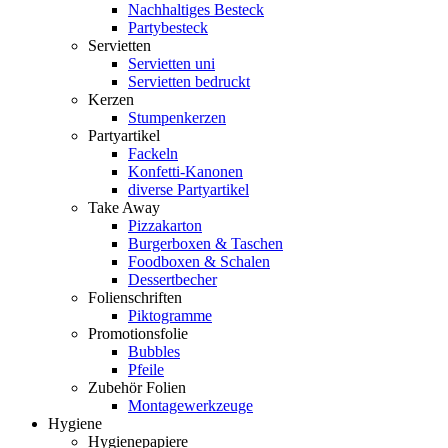
Nachhaltiges Besteck
Partybesteck
Servietten
Servietten uni
Servietten bedruckt
Kerzen
Stumpenkerzen
Partyartikel
Fackeln
Konfetti-Kanonen
diverse Partyartikel
Take Away
Pizzakarton
Burgerboxen & Taschen
Foodboxen & Schalen
Dessertbecher
Folienschriften
Piktogramme
Promotionsfolie
Bubbles
Pfeile
Zubehör Folien
Montagewerkzeuge
Hygiene
Hygienepapiere