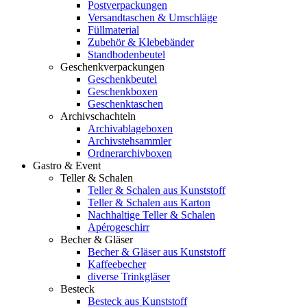
Postverpackungen
Versandtaschen & Umschläge
Füllmaterial
Zubehör & Klebebänder
Standbodenbeutel
Geschenkverpackungen
Geschenkbeutel
Geschenkboxen
Geschenktaschen
Archivschachteln
Archivablageboxen
Archivstehsammler
Ordnerarchivboxen
Gastro & Event
Teller & Schalen
Teller & Schalen aus Kunststoff
Teller & Schalen aus Karton
Nachhaltige Teller & Schalen
Apérogeschirr
Becher & Gläser
Becher & Gläser aus Kunststoff
Kaffeebecher
diverse Trinkgläser
Besteck
Besteck aus Kunststoff