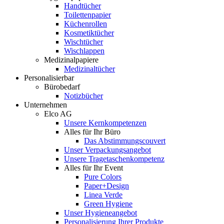
Handtücher
Toilettenpapier
Küchenrollen
Kosmetiktücher
Wischtücher
Wischlappen
Medizinalpapiere
Medizinaltücher
Personalisierbar
Bürobedarf
Notizbücher
Unternehmen
Elco AG
Unsere Kernkompetenzen
Alles für Ihr Büro
Das Abstimmungscouvert
Unser Verpackungsangebot
Unsere Tragetaschenkompetenz
Alles für Ihr Event
Pure Colors
Paper+Design
Linea Verde
Green Hygiene
Unser Hygieneangebot
Personalisierung Ihrer Produkte