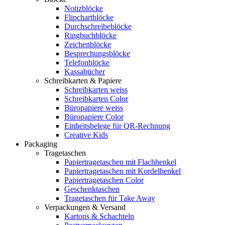
Notizblöcke
Flipchartblöcke
Durchschreibeblöcke
Ringbuchblöcke
Zeichenblöcke
Besprechungsblöcke
Telefonblöcke
Kassabücher
Schreibkarten & Papiere
Schreibkarten weiss
Schreibkarten Color
Büropapiere weiss
Büropapiere Color
Einheitsbelege für QR-Rechnung
Creative Kids
Packaging
Tragetaschen
Papiertragetaschen mit Flachhenkel
Papiertragetaschen mit Kordelhenkel
Papiertragetaschen Color
Geschenktaschen
Tragetaschen für Take Away
Verpackungen & Versand
Kartons & Schachteln