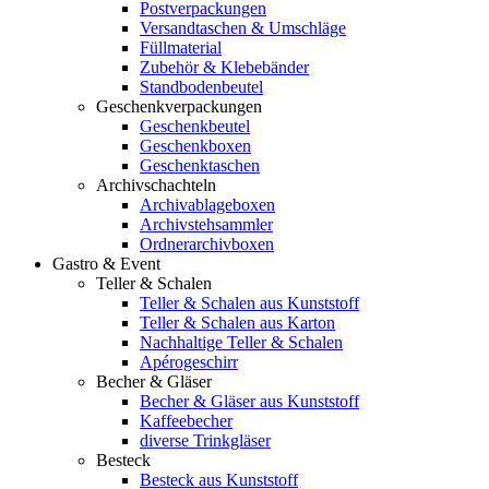
Postverpackungen
Versandtaschen & Umschläge
Füllmaterial
Zubehör & Klebebänder
Standbodenbeutel
Geschenkverpackungen
Geschenkbeutel
Geschenkboxen
Geschenktaschen
Archivschachteln
Archivablageboxen
Archivstehsammler
Ordnerarchivboxen
Gastro & Event
Teller & Schalen
Teller & Schalen aus Kunststoff
Teller & Schalen aus Karton
Nachhaltige Teller & Schalen
Apérogeschirr
Becher & Gläser
Becher & Gläser aus Kunststoff
Kaffeebecher
diverse Trinkgläser
Besteck
Besteck aus Kunststoff