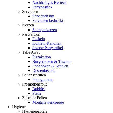
Nachhaltiges Besteck
Partybesteck
Servietten
Servietten uni
Servietten bedruckt
Kerzen
Stumpenkerzen
Partyartikel
Fackeln
Konfetti-Kanonen
diverse Partyartikel
Take Away
Pizzakarton
Burgerboxen & Taschen
Foodboxen & Schalen
Dessertbecher
Folienschriften
Piktogramme
Promotionsfolie
Bubbles
Pfeile
Zubehör Folien
Montagewerkzeuge
Hygiene
Hygienepapiere