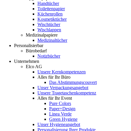
Handtücher
Toilettenpapier
Küchenrollen
Kosmetiktücher
Wischtücher
Wischlappen
Medizinalpapiere
Medizinaltücher
Personalisierbar
Bürobedarf
Notizbücher
Unternehmen
Elco AG
Unsere Kernkompetenzen
Alles für Ihr Büro
Das Abstimmungscouvert
Unser Verpackungsangebot
Unsere Tragetaschenkompetenz
Alles für Ihr Event
Pure Colors
Paper+Design
Linea Verde
Green Hygiene
Unser Hygieneangebot
Personalisierung Ihrer Produkte