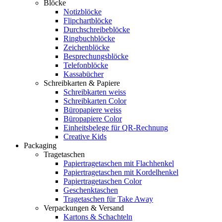
Blöcke
Notizblöcke
Flipchartblöcke
Durchschreibeblöcke
Ringbuchblöcke
Zeichenblöcke
Besprechungsblöcke
Telefonblöcke
Kassabücher
Schreibkarten & Papiere
Schreibkarten weiss
Schreibkarten Color
Büropapiere weiss
Büropapiere Color
Einheitsbelege für QR-Rechnung
Creative Kids
Packaging
Tragetaschen
Papiertragetaschen mit Flachhenkel
Papiertragetaschen mit Kordelhenkel
Papiertragetaschen Color
Geschenktaschen
Tragetaschen für Take Away
Verpackungen & Versand
Kartons & Schachteln