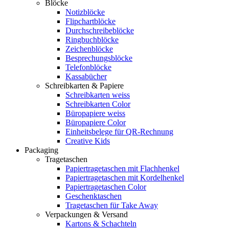
Blöcke
Notizblöcke
Flipchartblöcke
Durchschreibeblöcke
Ringbuchblöcke
Zeichenblöcke
Besprechungsblöcke
Telefonblöcke
Kassabücher
Schreibkarten & Papiere
Schreibkarten weiss
Schreibkarten Color
Büropapiere weiss
Büropapiere Color
Einheitsbelege für QR-Rechnung
Creative Kids
Packaging
Tragetaschen
Papiertragetaschen mit Flachhenkel
Papiertragetaschen mit Kordelhenkel
Papiertragetaschen Color
Geschenktaschen
Tragetaschen für Take Away
Verpackungen & Versand
Kartons & Schachteln