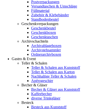
Postverpackungen
Versandtaschen & Umschläge
Füllmaterial
Zubehör & Klebebänder
Standbodenbeutel
Geschenkverpackungen
Geschenkbeutel
Geschenkboxen
Geschenktaschen
Archivschachteln
Archivablageboxen
Archivstehsammler
Ordnerarchivboxen
Gastro & Event
Teller & Schalen
Teller & Schalen aus Kunststoff
Teller & Schalen aus Karton
Nachhaltige Teller & Schalen
Apérogeschirr
Becher & Gläser
Becher & Gläser aus Kunststoff
Kaffeebecher
diverse Trinkgläser
Besteck
Besteck aus Kunststoff