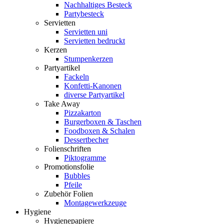
Nachhaltiges Besteck
Partybesteck
Servietten
Servietten uni
Servietten bedruckt
Kerzen
Stumpenkerzen
Partyartikel
Fackeln
Konfetti-Kanonen
diverse Partyartikel
Take Away
Pizzakarton
Burgerboxen & Taschen
Foodboxen & Schalen
Dessertbecher
Folienschriften
Piktogramme
Promotionsfolie
Bubbles
Pfeile
Zubehör Folien
Montagewerkzeuge
Hygiene
Hygienepapiere