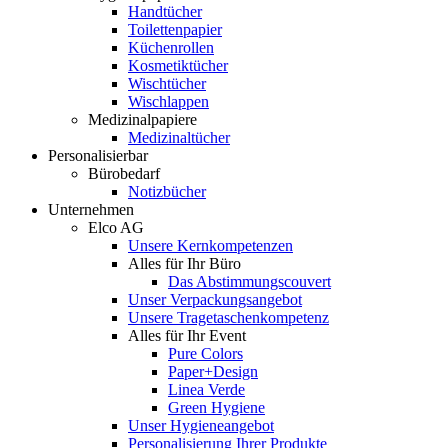
Handtücher
Toilettenpapier
Küchenrollen
Kosmetiktücher
Wischtücher
Wischlappen
Medizinalpapiere
Medizinaltücher
Personalisierbar
Bürobedarf
Notizbücher
Unternehmen
Elco AG
Unsere Kernkompetenzen
Alles für Ihr Büro
Das Abstimmungscouvert
Unser Verpackungsangebot
Unsere Tragetaschenkompetenz
Alles für Ihr Event
Pure Colors
Paper+Design
Linea Verde
Green Hygiene
Unser Hygieneangebot
Personalisierung Ihrer Produkte