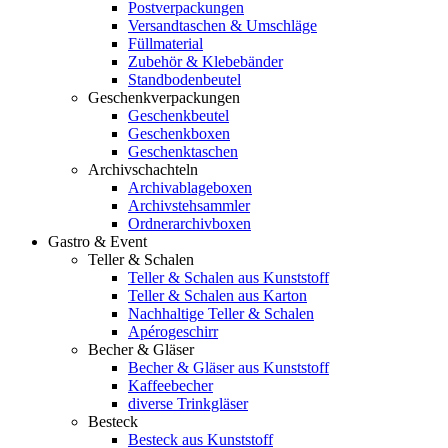
Postverpackungen
Versandtaschen & Umschläge
Füllmaterial
Zubehör & Klebebänder
Standbodenbeutel
Geschenkverpackungen
Geschenkbeutel
Geschenkboxen
Geschenktaschen
Archivschachteln
Archivablageboxen
Archivstehsammler
Ordnerarchivboxen
Gastro & Event
Teller & Schalen
Teller & Schalen aus Kunststoff
Teller & Schalen aus Karton
Nachhaltige Teller & Schalen
Apérogeschirr
Becher & Gläser
Becher & Gläser aus Kunststoff
Kaffeebecher
diverse Trinkgläser
Besteck
Besteck aus Kunststoff