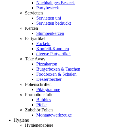
Nachhaltiges Besteck
Partybesteck
Servietten
Servietten uni
Servietten bedruckt
Kerzen
Stumpenkerzen
Partyartikel
Fackeln
Konfetti-Kanonen
diverse Partyartikel
Take Away
Pizzakarton
Burgerboxen & Taschen
Foodboxen & Schalen
Dessertbecher
Folienschriften
Piktogramme
Promotionsfolie
Bubbles
Pfeile
Zubehör Folien
Montagewerkzeuge
Hygiene
Hygienepapiere