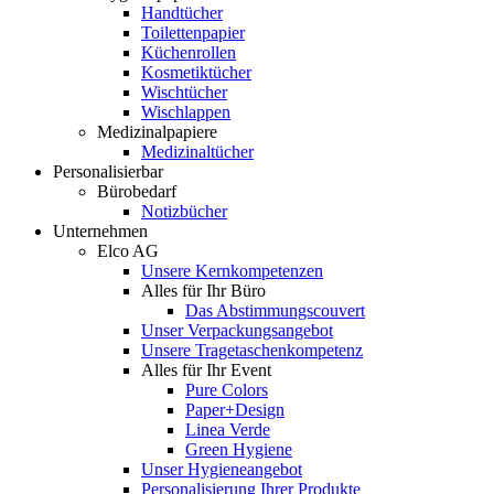
Handtücher
Toilettenpapier
Küchenrollen
Kosmetiktücher
Wischtücher
Wischlappen
Medizinalpapiere
Medizinaltücher
Personalisierbar
Bürobedarf
Notizbücher
Unternehmen
Elco AG
Unsere Kernkompetenzen
Alles für Ihr Büro
Das Abstimmungscouvert
Unser Verpackungsangebot
Unsere Tragetaschenkompetenz
Alles für Ihr Event
Pure Colors
Paper+Design
Linea Verde
Green Hygiene
Unser Hygieneangebot
Personalisierung Ihrer Produkte