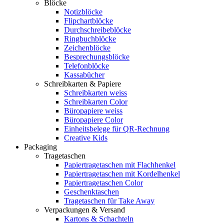
Blöcke
Notizblöcke
Flipchartblöcke
Durchschreibeblöcke
Ringbuchblöcke
Zeichenblöcke
Besprechungsblöcke
Telefonblöcke
Kassabücher
Schreibkarten & Papiere
Schreibkarten weiss
Schreibkarten Color
Büropapiere weiss
Büropapiere Color
Einheitsbelege für QR-Rechnung
Creative Kids
Packaging
Tragetaschen
Papiertragetaschen mit Flachhenkel
Papiertragetaschen mit Kordelhenkel
Papiertragetaschen Color
Geschenktaschen
Tragetaschen für Take Away
Verpackungen & Versand
Kartons & Schachteln