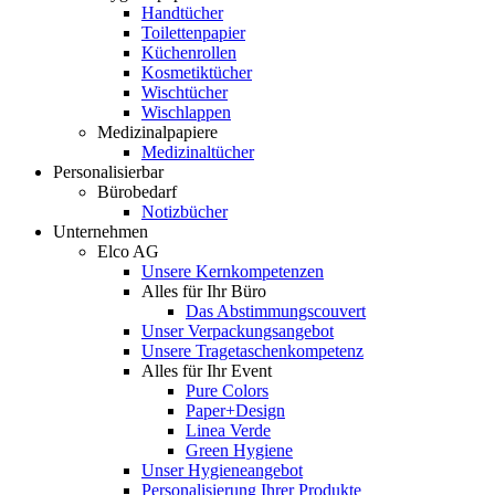
Handtücher
Toilettenpapier
Küchenrollen
Kosmetiktücher
Wischtücher
Wischlappen
Medizinalpapiere
Medizinaltücher
Personalisierbar
Bürobedarf
Notizbücher
Unternehmen
Elco AG
Unsere Kernkompetenzen
Alles für Ihr Büro
Das Abstimmungscouvert
Unser Verpackungsangebot
Unsere Tragetaschenkompetenz
Alles für Ihr Event
Pure Colors
Paper+Design
Linea Verde
Green Hygiene
Unser Hygieneangebot
Personalisierung Ihrer Produkte