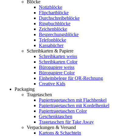
Blöcke
Notizblöcke
Flipchartblöcke
Durchschreibeblöcke
Ringbuchblöcke
Zeichenblöcke
Besprechungsblöcke
Telefonblöcke
Kassabücher
Schreibkarten & Papiere
Schreibkarten weiss
Schreibkarten Color
Büropapiere weiss
Büropapiere Color
Einheitsbelege für QR-Rechnung
Creative Kids
Packaging
Tragetaschen
Papiertragetaschen mit Flachhenkel
Papiertragetaschen mit Kordelhenkel
Papiertragetaschen Color
Geschenktaschen
Tragetaschen für Take Away
Verpackungen & Versand
Kartons & Schachteln