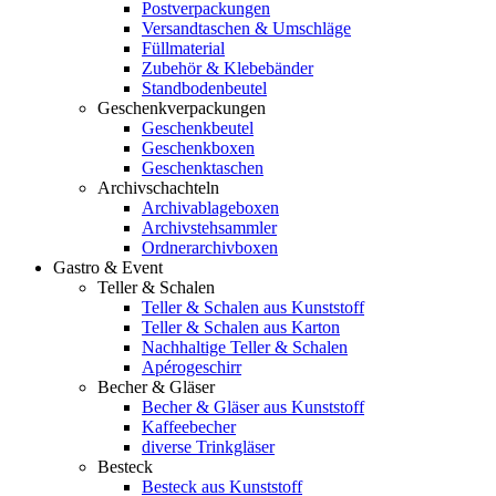
Postverpackungen
Versandtaschen & Umschläge
Füllmaterial
Zubehör & Klebebänder
Standbodenbeutel
Geschenkverpackungen
Geschenkbeutel
Geschenkboxen
Geschenktaschen
Archivschachteln
Archivablageboxen
Archivstehsammler
Ordnerarchivboxen
Gastro & Event
Teller & Schalen
Teller & Schalen aus Kunststoff
Teller & Schalen aus Karton
Nachhaltige Teller & Schalen
Apérogeschirr
Becher & Gläser
Becher & Gläser aus Kunststoff
Kaffeebecher
diverse Trinkgläser
Besteck
Besteck aus Kunststoff