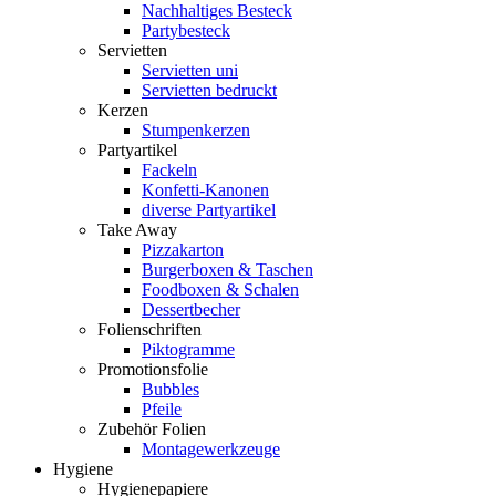
Nachhaltiges Besteck
Partybesteck
Servietten
Servietten uni
Servietten bedruckt
Kerzen
Stumpenkerzen
Partyartikel
Fackeln
Konfetti-Kanonen
diverse Partyartikel
Take Away
Pizzakarton
Burgerboxen & Taschen
Foodboxen & Schalen
Dessertbecher
Folienschriften
Piktogramme
Promotionsfolie
Bubbles
Pfeile
Zubehör Folien
Montagewerkzeuge
Hygiene
Hygienepapiere