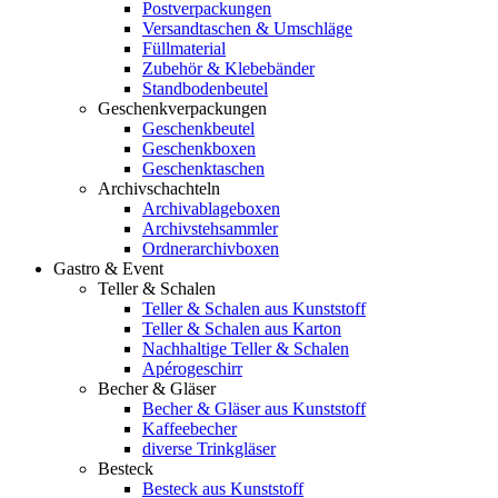
Postverpackungen
Versandtaschen & Umschläge
Füllmaterial
Zubehör & Klebebänder
Standbodenbeutel
Geschenkverpackungen
Geschenkbeutel
Geschenkboxen
Geschenktaschen
Archivschachteln
Archivablageboxen
Archivstehsammler
Ordnerarchivboxen
Gastro & Event
Teller & Schalen
Teller & Schalen aus Kunststoff
Teller & Schalen aus Karton
Nachhaltige Teller & Schalen
Apérogeschirr
Becher & Gläser
Becher & Gläser aus Kunststoff
Kaffeebecher
diverse Trinkgläser
Besteck
Besteck aus Kunststoff