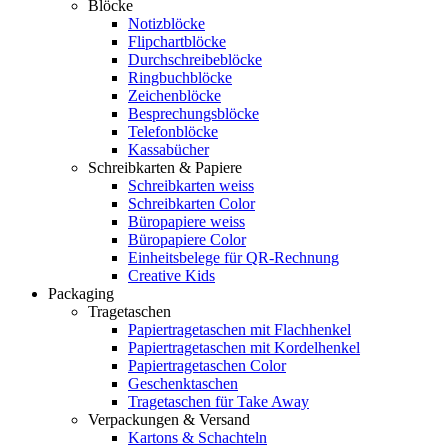
Blöcke
Notizblöcke
Flipchartblöcke
Durchschreibeblöcke
Ringbuchblöcke
Zeichenblöcke
Besprechungsblöcke
Telefonblöcke
Kassabücher
Schreibkarten & Papiere
Schreibkarten weiss
Schreibkarten Color
Büropapiere weiss
Büropapiere Color
Einheitsbelege für QR-Rechnung
Creative Kids
Packaging
Tragetaschen
Papiertragetaschen mit Flachhenkel
Papiertragetaschen mit Kordelhenkel
Papiertragetaschen Color
Geschenktaschen
Tragetaschen für Take Away
Verpackungen & Versand
Kartons & Schachteln