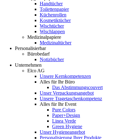
Handtücher
Toilettenpapier
Küchenrollen
Kosmetiktücher
Wischtücher
Wischlappen
Medizinalpapiere
Medizinaltücher
Personalisierbar
Bürobedarf
Notizbücher
Unternehmen
Elco AG
Unsere Kernkompetenzen
Alles für Ihr Büro
Das Abstimmungscouvert
Unser Verpackungsangebot
Unsere Tragetaschenkompetenz
Alles für Ihr Event
Pure Colors
Paper+Design
Linea Verde
Green Hygiene
Unser Hygieneangebot
Personalisierung Ihrer Produkte