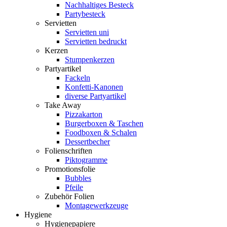
Nachhaltiges Besteck
Partybesteck
Servietten
Servietten uni
Servietten bedruckt
Kerzen
Stumpenkerzen
Partyartikel
Fackeln
Konfetti-Kanonen
diverse Partyartikel
Take Away
Pizzakarton
Burgerboxen & Taschen
Foodboxen & Schalen
Dessertbecher
Folienschriften
Piktogramme
Promotionsfolie
Bubbles
Pfeile
Zubehör Folien
Montagewerkzeuge
Hygiene
Hygienepapiere